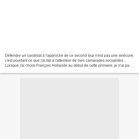
Défendre un candidat à l'approche de ce second tour n'est pas une sinécure,
c'est pourtant ce que j'ai fait à l'attention de mes camarades socialistes...
Lorsque j'ai choisi François Hollande au début de cette primaire, je n'ai pas
caché un certain scepticisme...