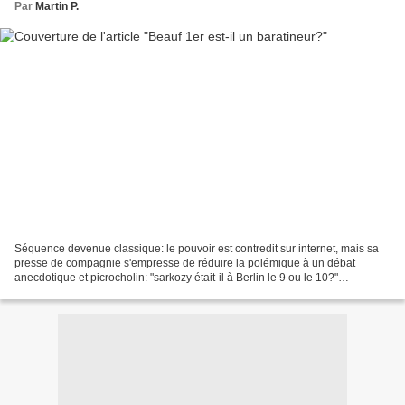
Par
Martin P.
Séquence devenue classique: le pouvoir est contredit sur internet, mais sa
presse de compagnie s'empresse de réduire la polémique à un débat
anecdotique et picrocholin: "sarkozy était-il à Berlin le 9 ou le 10?"
Effectivement on s'en fout: le fait significatif...